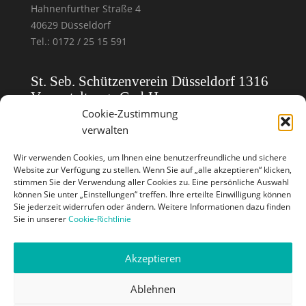
Hahnenfurther Straße 4
40629 Düsseldorf
Tel.: 0172 / 25 15 591
St. Seb. Schützenverein Düsseldorf 1316
Veranstaltungs GmbH
Cookie-Zustimmung
verwalten
Homepoage:
Rheinkirmes Düsseldorf
Mail: veranstaltungs-gmbh@schuetzen1316.de
Wir verwenden Cookies, um Ihnen eine benutzerfreundliche und sichere
Website zur Verfügung zu stellen. Wenn Sie auf „alle akzeptieren“ klicken,
stimmen Sie der Verwendung aller Cookies zu. Eine persönliche Auswahl
Pressekontakt Verein
können Sie unter „Einstellungen“ treffen. Ihre erteilte Einwilligung können
Sie jederzeit widerrufen oder ändern. Weitere Informationen dazu finden
Sie in unserer
Cookie-Richtlinie
Bernd Jost
Pestalozzistraße 13
Akzeptieren
40549 Düsseldorf
Tel.: 0211/ 20 95 555
Ablehnen