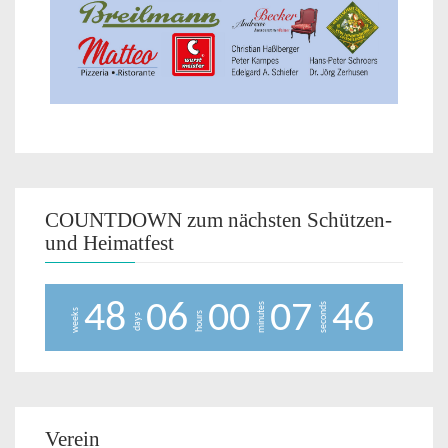
COUNTDOWN zum nächsten Schützen-
und Heimatfest
4
8
0
6
0
0
0
7
4
6
minutes
seconds
weeks
hours
days
Verein