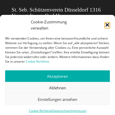
St. Seb. Schützenverein Düsseldorf 1316
Veranstaltungs GmbH
Cookie-Zustimmung
verwalten
Homepoage:
Rheinkirmes Düsseldorf
Mail: veranstaltungs-gmbh@schuetzen1316.de
Wir verwenden Cookies, um Ihnen eine benutzerfreundliche und sichere
Website zur Verfügung zu stellen. Wenn Sie auf „alle akzeptieren“ klicken,
stimmen Sie der Verwendung aller Cookies zu. Eine persönliche Auswahl
Pressekontakt Verein
können Sie unter „Einstellungen“ treffen. Ihre erteilte Einwilligung können
Sie jederzeit widerrufen oder ändern. Weitere Informationen dazu finden
Sie in unserer
Cookie-Richtlinie
Bernd Jost
Pestalozzistraße 13
Akzeptieren
40549 Düsseldorf
Tel.: 0211/ 20 95 555
Ablehnen
Einstellungen ansehen
© 2026
St. Seb. Schützenverein Düsseldorf 1316 e.V.
.
Cookie-Richtlinie
Datenschutz
Impressum