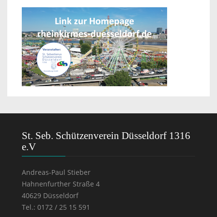
St. Seb. Schützenverein Düsseldorf 1316
e.V
Andreas-Paul Stieber
Hahnenfurther Straße 4
40629 Düsseldorf
Tel.: 0172 / 25 15 591