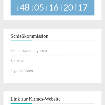
4
8
0
5
1
6
2
0
1
7
minutes
seconds
weeks
hours
days
Schießkommission
Kommissionsmitglieder
Termine
Ergebnislisten
Link zur Kirmes-Website