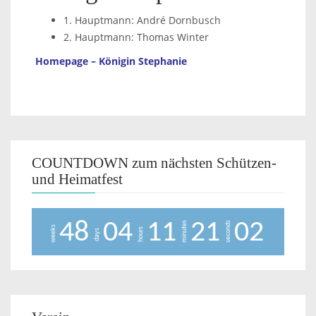
1. Hauptmann: André Dornbusch
2. Hauptmann: Thomas Winter
Homepage – Königin Stephanie
COUNTDOWN zum nächsten Schützen-
und Heimatfest
4
8
0
4
1
1
2
1
0
1
minutes
seconds
weeks
2
hours
days