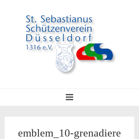
Toggle
navigation
emblem_10-grenadiere