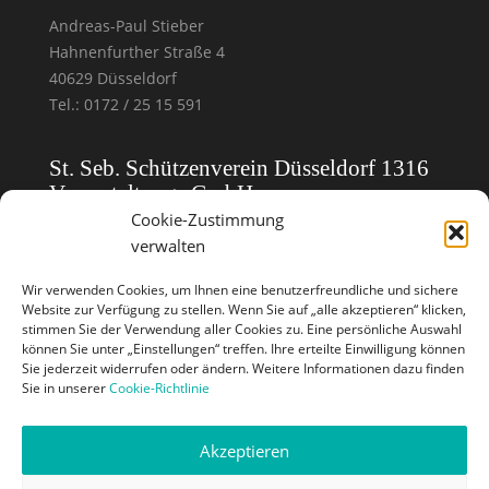
Andreas-Paul Stieber
Hahnenfurther Straße 4
40629 Düsseldorf
Tel.: 0172 / 25 15 591
St. Seb. Schützenverein Düsseldorf 1316
Veranstaltungs GmbH
Cookie-Zustimmung
verwalten
Homepoage:
Rheinkirmes Düsseldorf
Mail: veranstaltungs-gmbh@schuetzen1316.de
Wir verwenden Cookies, um Ihnen eine benutzerfreundliche und sichere
Website zur Verfügung zu stellen. Wenn Sie auf „alle akzeptieren“ klicken,
stimmen Sie der Verwendung aller Cookies zu. Eine persönliche Auswahl
Pressekontakt Verein
können Sie unter „Einstellungen“ treffen. Ihre erteilte Einwilligung können
Sie jederzeit widerrufen oder ändern. Weitere Informationen dazu finden
Sie in unserer
Cookie-Richtlinie
Bernd Jost
Pestalozzistraße 13
Akzeptieren
40549 Düsseldorf
Tel.: 0211/ 20 95 555